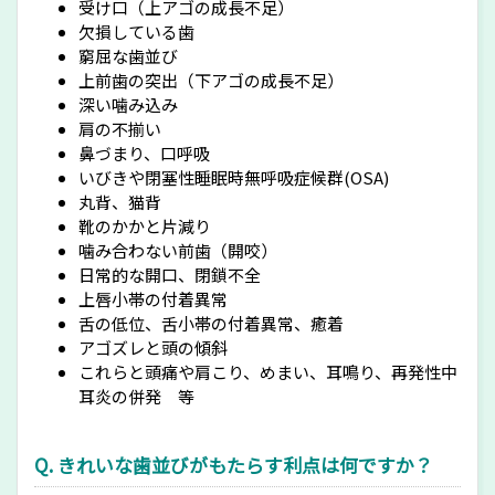
受け口（上アゴの成長不足）
欠損している歯
窮屈な歯並び
上前歯の突出（下アゴの成長不足）
深い噛み込み
肩の不揃い
鼻づまり、口呼吸
いびきや閉塞性睡眠時無呼吸症候群(OSA)
丸背、猫背
靴のかかと片減り
噛み合わない前歯（開咬）
日常的な開口、閉鎖不全
上唇小帯の付着異常
舌の低位、舌小帯の付着異常、癒着
アゴズレと頭の傾斜
これらと頭痛や肩こり、めまい、耳鳴り、再発性中
耳炎の併発 等
Q. きれいな歯並びがもたらす利点は何ですか？