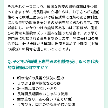
それぞれケースにより、最適な治療の開始時期は多少違
ってきますが、成長誘導の立場からは、お子さんが7歳前
後の時に顎矯正医あるいは成長誘導に理解のある歯科医
による最初の診察を受けるのが適当だと思われます。7歳
以前にも、かかりつけの歯科医あるいはご家族が、歯並
びの異常や顔貌のズレ・歪みを疑った場合は、より早く
専門医に相談される事をお奨めします。 特に受け口の場
合では、4～5歳頃から早期に治療を始めて中顔面（上顎
の部分）の発育を促したいところです。
Q. 子どもが顎矯正専門医の相談を受けるべき代表
的な徴候は何ですか？
顔の輪郭の異常や姿勢の歪み
うつぶせ寝や頬杖などの癖
3～4歳以降の指しゃぶり
長時間長期間のおしゃぶり使用
歯の重なり、込み合い（乱ぐい歯）
くちびる、口元のゆるみや強い緊張