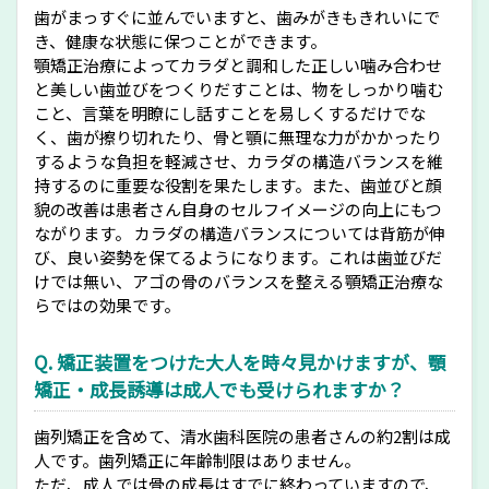
歯がまっすぐに並んでいますと、歯みがきもきれいにで
き、健康な状態に保つことができます。
顎矯正治療によってカラダと調和した正しい噛み合わせ
と美しい歯並びをつくりだすことは、物をしっかり噛む
こと、言葉を明瞭にし話すことを易しくするだけでな
く、歯が擦り切れたり、骨と顎に無理な力がかかったり
するような負担を軽減させ、カラダの構造バランスを維
持するのに重要な役割を果たします。また、歯並びと顔
貌の改善は患者さん自身のセルフイメージの向上にもつ
ながります。 カラダの構造バランスについては背筋が伸
び、良い姿勢を保てるようになります。これは歯並びだ
けでは無い、アゴの骨のバランスを整える顎矯正治療な
らではの効果です。
Q. 矯正装置をつけた大人を時々見かけますが、顎
矯正・成長誘導は成人でも受けられますか？
歯列矯正を含めて、清水歯科医院の患者さんの約2割は成
人です。歯列矯正に年齢制限はありません。
ただ、成人では骨の成長はすでに終わっていますので、