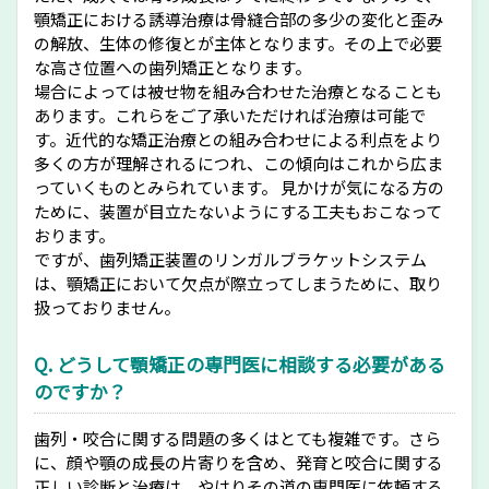
顎矯正における誘導治療は骨縫合部の多少の変化と歪み
の解放、生体の修復とが主体となります。その上で必要
な高さ位置への歯列矯正となります。
場合によっては被せ物を組み合わせた治療となることも
あります。これらをご了承いただければ治療は可能で
す。近代的な矯正治療との組み合わせによる利点をより
多くの方が理解されるにつれ、この傾向はこれから広ま
っていくものとみられています。 見かけが気になる方の
ために、装置が目立たないようにする工夫もおこなって
おります。
ですが、歯列矯正装置のリンガルブラケットシステム
は、顎矯正において欠点が際立ってしまうために、取り
扱っておりません。
Q. どうして顎矯正の専門医に相談する必要がある
のですか？
歯列・咬合に関する問題の多くはとても複雑です。さら
に、顔や顎の成長の片寄りを含め、発育と咬合に関する
正しい診断と治療は、やはりその道の専門医に依頼する