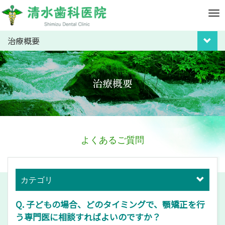
M
e
n
治療概要
u
治療概要
よくあるご質問
カテゴリ
Q. 子どもの場合、どのタイミングで、顎矯正を行
う専門医に相談すればよいのですか？