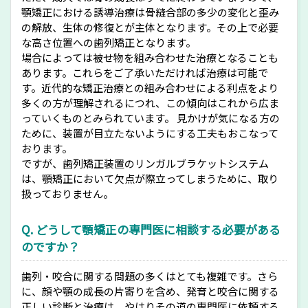
顎矯正における誘導治療は骨縫合部の多少の変化と歪み
の解放、生体の修復とが主体となります。その上で必要
な高さ位置への歯列矯正となります。
場合によっては被せ物を組み合わせた治療となることも
あります。これらをご了承いただければ治療は可能で
す。近代的な矯正治療との組み合わせによる利点をより
多くの方が理解されるにつれ、この傾向はこれから広ま
っていくものとみられています。 見かけが気になる方の
ために、装置が目立たないようにする工夫もおこなって
おります。
ですが、歯列矯正装置のリンガルブラケットシステム
は、顎矯正において欠点が際立ってしまうために、取り
扱っておりません。
Q. どうして顎矯正の専門医に相談する必要がある
のですか？
歯列・咬合に関する問題の多くはとても複雑です。さら
に、顔や顎の成長の片寄りを含め、発育と咬合に関する
正しい診断と治療は、やはりその道の専門医に依頼する