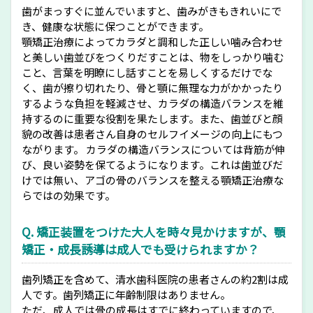
歯がまっすぐに並んでいますと、歯みがきもきれいにで
き、健康な状態に保つことができます。
顎矯正治療によってカラダと調和した正しい噛み合わせ
と美しい歯並びをつくりだすことは、物をしっかり噛む
こと、言葉を明瞭にし話すことを易しくするだけでな
く、歯が擦り切れたり、骨と顎に無理な力がかかったり
するような負担を軽減させ、カラダの構造バランスを維
持するのに重要な役割を果たします。また、歯並びと顔
貌の改善は患者さん自身のセルフイメージの向上にもつ
ながります。 カラダの構造バランスについては背筋が伸
び、良い姿勢を保てるようになります。これは歯並びだ
けでは無い、アゴの骨のバランスを整える顎矯正治療な
らではの効果です。
Q. 矯正装置をつけた大人を時々見かけますが、顎
矯正・成長誘導は成人でも受けられますか？
歯列矯正を含めて、清水歯科医院の患者さんの約2割は成
人です。歯列矯正に年齢制限はありません。
ただ、成人では骨の成長はすでに終わっていますので、