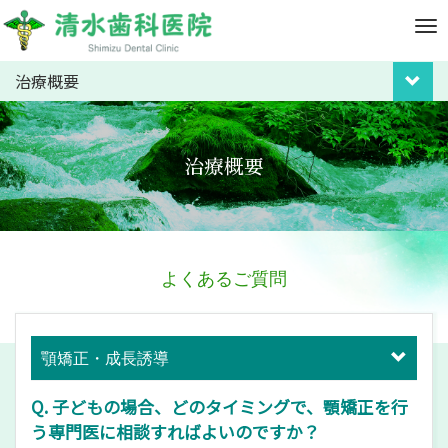
M
e
n
治療概要
u
治療概要
よくあるご質問
顎矯正・成長誘導
Q. 子どもの場合、どのタイミングで、顎矯正を行
う専門医に相談すればよいのですか？