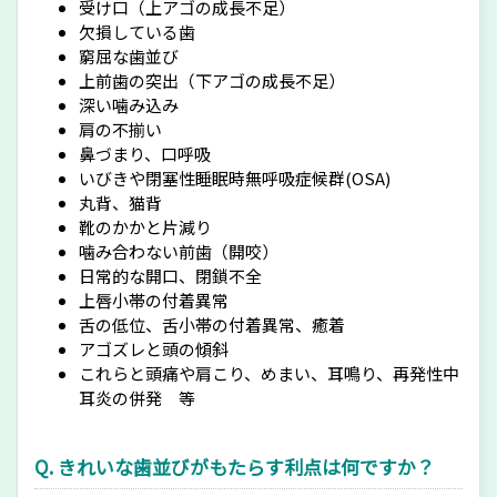
受け口（上アゴの成長不足）
欠損している歯
窮屈な歯並び
上前歯の突出（下アゴの成長不足）
深い噛み込み
肩の不揃い
鼻づまり、口呼吸
いびきや閉塞性睡眠時無呼吸症候群(OSA)
丸背、猫背
靴のかかと片減り
噛み合わない前歯（開咬）
日常的な開口、閉鎖不全
上唇小帯の付着異常
舌の低位、舌小帯の付着異常、癒着
アゴズレと頭の傾斜
これらと頭痛や肩こり、めまい、耳鳴り、再発性中
耳炎の併発 等
Q. きれいな歯並びがもたらす利点は何ですか？