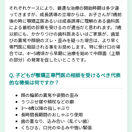
それぞれケースにより、最適な治療の開始時期は多少違
ってきますが、成長誘導の立場からは、お子さんが7歳前
後の時に顎矯正医あるいは成長誘導に理解のある歯科医
による最初の診察を受けるのが適当だと思われます。7歳
以前にも、かかりつけの歯科医あるいはご家族が、歯並
びの異常や顔貌のズレ・歪みを疑った場合は、より早く
専門医に相談される事をお奨めします。 特に受け口の場
合では、4～5歳頃から早期に治療を始めて中顔面（上顎
の部分）の発育を促したいところです。
Q. 子どもが顎矯正専門医の相談を受けるべき代表
的な徴候は何ですか？
顔の輪郭の異常や姿勢の歪み
うつぶせ寝や頬杖などの癖
3～4歳以降の指しゃぶり
長時間長期間のおしゃぶり使用
歯の重なり、込み合い（乱ぐい歯）
くちびる、口元のゆるみや強い緊張